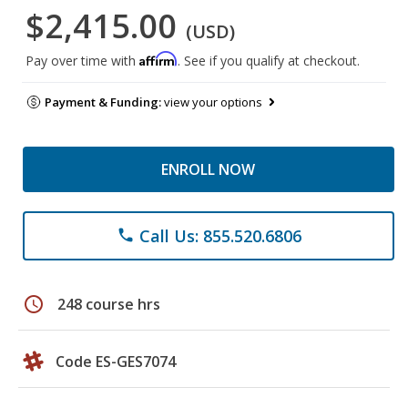
$2,415.00
(USD)
Affirm
Pay over time with
. See if you qualify at checkout.
Payment & Funding:
view your options
ENROLL NOW
Call Us: 855.520.6806
phone
schedule
248 course hrs
Code ES-GES7074