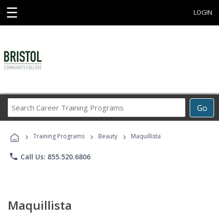
☰
LOGIN
Search
Go
Career
Training
›
›
›
Programs
Training Programs
Beauty
Maquillista
phone
Call Us: 855.520.6806
Maquillista