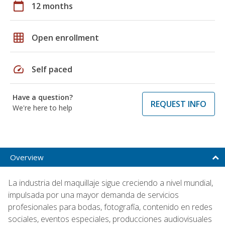
calendar_today
12 months
grid_on
Open enrollment
speed
Self paced
Have a question?
REQUEST INFO
We're here to help
Overview
La industria del maquillaje sigue creciendo a nivel mundial,
impulsada por una mayor demanda de servicios
profesionales para bodas, fotografía, contenido en redes
sociales, eventos especiales, producciones audiovisuales