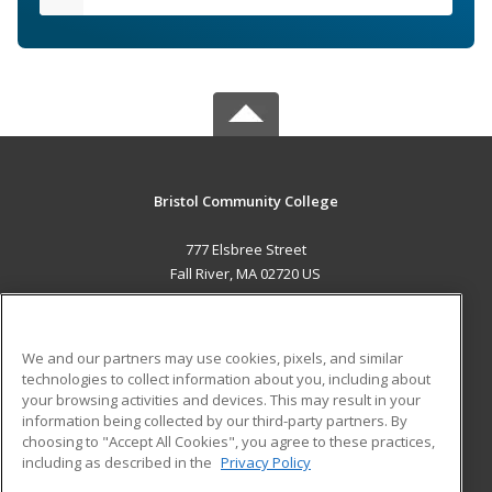
Bristol Community College
777 Elsbree Street
Fall River, MA 02720 US
MAIN CONTENT
Career Training
We and our partners may use cookies, pixels, and similar
technologies to collect information about you, including about
ADDITIONAL RESOURCES
your browsing activities and devices. This may result in your
information being collected by our third-party partners. By
Military
Student Blog
choosing to "Accept All Cookies", you agree to these practices,
Financial Assistance
including as described in the
Privacy Policy
Help