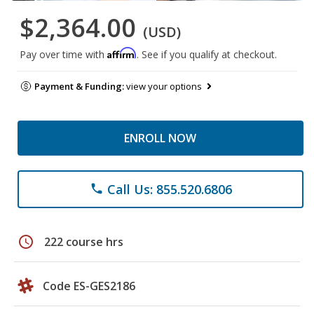
$2,364.00
(USD)
Affirm
Pay over time with
. See if you qualify at checkout.
Payment & Funding:
view your options
ENROLL NOW
Call Us: 855.520.6806
phone
schedule
222 course hrs
Code ES-GES2186