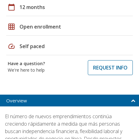
calendar_today
12 months
grid_on
Open enrollment
speed
Self paced
Have a question?
REQUEST INFO
We're here to help
Overview
El número de nuevos emprendimientos continúa
creciendo rápidamente a medida que más personas
buscan independencia financiera, flexibilidad laboral y
oportunidades de negocio en línea. Desde proyectos