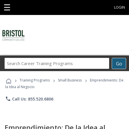
☰
LOGIN
Search
Go
Career
Training
›
›
›
Programs
Training Programs
Small Business
Emprendimiento: De
la Idea al Negocio
phone
Call Us: 855.520.6806
Emprendimiento: De la Idea al